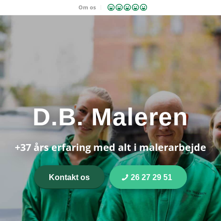
Om os
D.B. Maleren
+37 års erfaring med alt i malerarbejde
Kontakt os
26 27 29 51