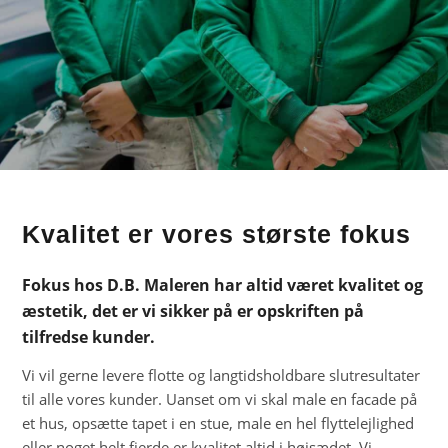
Kvalitet er vores største fokus
Fokus hos D.B. Maleren har altid været kvalitet og
æstetik, det er vi sikker på er opskriften på
tilfredse kunder.
Vi vil gerne levere flotte og langtidsholdbare slutresultater
til alle vores kunder. Uanset om vi skal male en facade på
et hus, opsætte tapet i en stue, male en hel flyttelejlighed
eller noget helt fjerde er kvalitet altid i højsædet. Vi