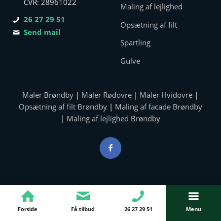
CVR: 28961022
Maling af lejlighed
26 27 29 51
Opsætning af filt
Send mail
Spartling
Gulve
Maler Brøndby
|
Maler Rødovre
|
Maler Hvidovre
|
Opsætning af filt Brøndby
|
Maling af facade Brøndby
|
Maling af lejlighed Brøndby
Forside
Få tilbud
26 27 29 51
Menu
© Copyright - D.B. Maleren