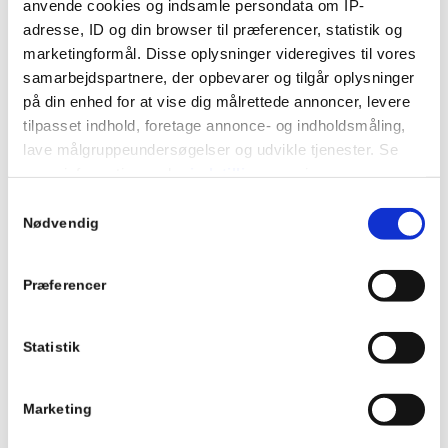
anvende cookies og indsamle persondata om IP-
adresse, ID og din browser til præferencer, statistik og
marketingformål. Disse oplysninger videregives til vores
samarbejdspartnere, der opbevarer og tilgår oplysninger
på din enhed for at vise dig målrettede annoncer, levere
tilpasset indhold, foretage annonce- og indholdsmåling,
lave målgruppeundersøgelser og udvikle tjenester. Se
mere information under
indstillinger
og i vores
persondatapolitik. Du kan altid trække dit samtykke
Samtykkevalg
tilbage eller ændre indstillinger fra vores
Nødvendig
"Cookiedeklaration", eller ved at trykke på "Privacy
trigger" ikonet.
Spartling
Præferencer
Dine valg anvendes på hele websitet.
Læs mere
Statistik
Vi bruger cookies til at tilpasse vores indhold og
annoncer, til at vise dig funktioner til sociale medier og til
Marketing
at analysere vores trafik. Vi deler også oplysninger om
din brug af vores hjemmeside med vores partnere inden