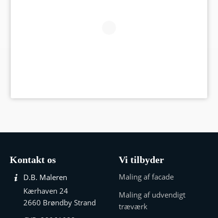
Kontakt os
Vi tilbyder
Maling af facade
D.B. Maleren
Kærhaven 24
Maling af udvendigt
2660 Brøndby Strand
træværk